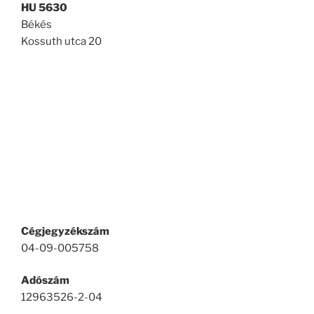
HU 5630
Békés
Kossuth utca 20
Cégjegyzékszám
04-09-005758
Adószám
12963526-2-04