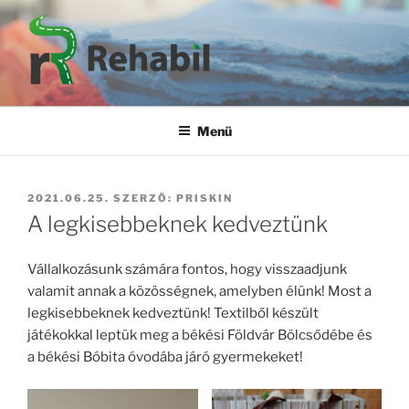
Tartalomhoz
Menü
BEKÜLDVE:
2021.06.25.
SZERZŐ:
PRISKIN
A legkisebbeknek kedveztünk
Vállalkozásunk számára fontos, hogy visszaadjunk
valamit annak a közösségnek, amelyben élünk! Most a
legkisebbeknek kedveztünk! Textilből készült
játékokkal leptük meg a békési Földvár Bölcsődébe és
a békési Bóbita óvodába járó gyermekeket!