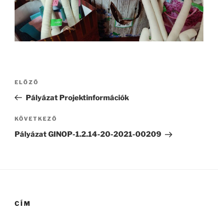
Bejegyzés
Korábbi
ELŐZŐ
navigáció
bejegyzés
Pályázat Projektinformációk
Következő
KÖVETKEZŐ
bejegyzés
Pályázat GINOP-1.2.14-20-2021-00209
CÍM